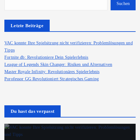
a
Suchen
c
h
:
Letzte Beiträge
VAC konnte Ihre Spielsitzung nicht verifizieren: Problemlösungen und
Tipps
Fortnite db: Revolutioniere Dein Spielerlebnis
League of Legends Skin Changer: Risiken und Alternativen
Master Royale Infinity: Revolutionäres Spielerlebnis
Porofessor GG Revolutioniert Strategisches Gaming
Du hast das verpasst