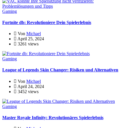
Gaming
Fortnite db: Revolutioniere Dein Spielerlebnis
Von
Michael
April 25, 2024
3261 views
Gaming
League of Legends Skin Changer: Risiken und Alternativen
Von
Michael
April 24, 2024
3452 views
Gaming
Master Royale Infinity: Revolutionäres Spielerlebnis