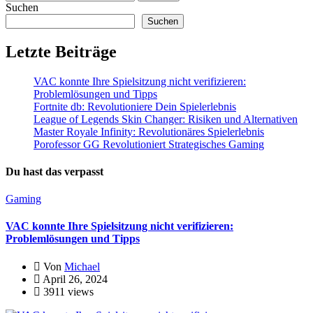
nach:
Suchen
Suchen
Letzte Beiträge
VAC konnte Ihre Spielsitzung nicht verifizieren:
Problemlösungen und Tipps
Fortnite db: Revolutioniere Dein Spielerlebnis
League of Legends Skin Changer: Risiken und Alternativen
Master Royale Infinity: Revolutionäres Spielerlebnis
Porofessor GG Revolutioniert Strategisches Gaming
Du hast das verpasst
Gaming
VAC konnte Ihre Spielsitzung nicht verifizieren:
Problemlösungen und Tipps
Von
Michael
April 26, 2024
3911 views