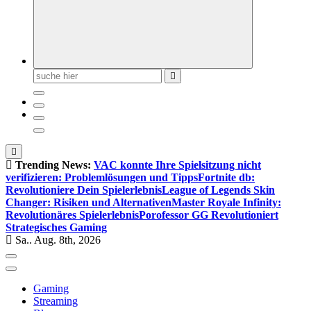
Suchen
nach:
Trending News:
VAC konnte Ihre Spielsitzung nicht
verifizieren: Problemlösungen und Tipps
Fortnite db:
Revolutioniere Dein Spielerlebnis
League of Legends Skin
Changer: Risiken und Alternativen
Master Royale Infinity:
Revolutionäres Spielerlebnis
Porofessor GG Revolutioniert
Strategisches Gaming
Sa.. Aug. 8th, 2026
Gaming
Streaming